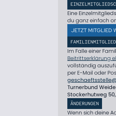
EINZEL­MITGLIED­S
Eine Einzel­mitgli
du ganz einfach on
JETZT MITGLIED
FAMILIEN­MITGLIED
Im Falle einer Famil
Beitritts­erklärun
vollständig auszuf
per E-Mail oder Pos
geschaeftsstelle
Turnerbund Weiden 
Stockerhutweg 50
ÄNDERUNGEN
Wenn sich deine A