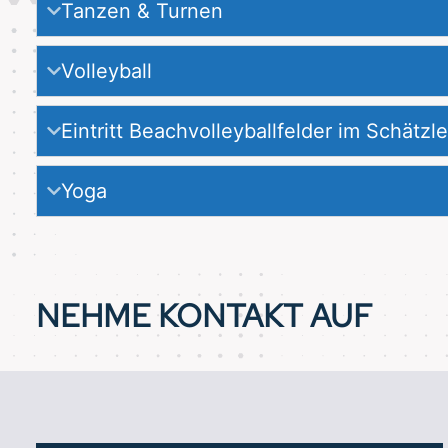
Tanzen & Turnen
Volleyball
Eintritt Beach­volley­ball­felder im Schätzl
Yoga
NEHME KONTAKT AUF