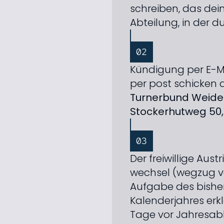
schreiben, das dei
Abteilung, in der du
02
Kündigung per E-Mai
per post schicken 
Turnerbund Weiden 
Stockerhutweg 50
03
Der freiwillige Aus
wechsel (wegzug vo
Aufgabe des bisher
Kalender­jahres erk
Tage vor Jahres­abl