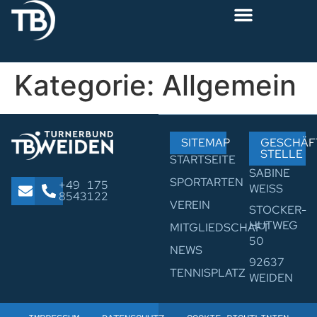
Kategorie:
Allgemein
SITEMAP
GESCHÄF
STELLE
STARTSEITE
SABINE
SPORTARTEN
+49 175
WEISS
8543122
VEREIN
STOCKER­
HUT­WEG
MITGLIEDSCHAFT
50
NEWS
92637
TENNISPLATZ
WEIDEN